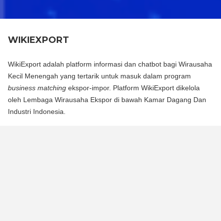
WIKIEXPORT
WikiExport adalah platform informasi dan chatbot bagi Wirausaha
Kecil Menengah yang tertarik untuk masuk dalam program
business matching
ekspor-impor. Platform WikiExport dikelola
oleh Lembaga Wirausaha Ekspor di bawah Kamar Dagang Dan
Industri Indonesia.
WikiExport adalah platform informasi dan chat bot bagi
Wirausaha Kecil Menengah yang tertarik untuk masuk dalam
program business matching ekspor-impor. Platform WikiExport
dikelola oleh Lembaga Wirausaha Ekspor di bawah Kamar
Dagang Dan Industri Indonesia.
WikiExport membantu membuka akses informasi dan
memberikan legitimasi layak ekspor bagi wirausaha.